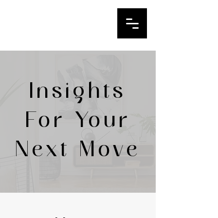
IRINA LE
Your DFW Realtor
Insights
For Your
Next Move
BLOG