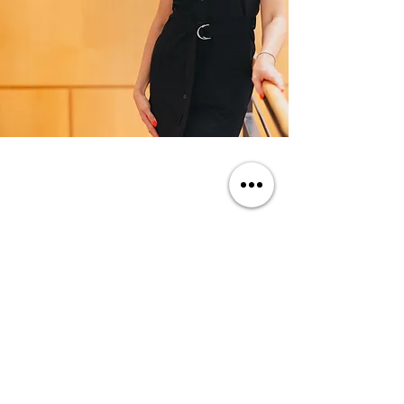
Subscribe to
my newsletters
Subscribe
agentirinale@gmail.com